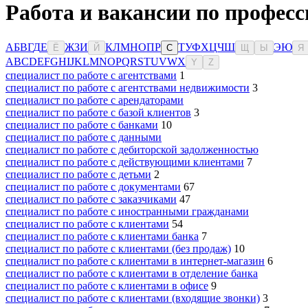
Работа и вакансии по професс
А
Б
В
Г
Д
Е
Ж
З
И
К
Л
М
Н
О
П
Р
Т
У
Ф
Х
Ц
Ч
Ш
Э
Ю
Ё
Й
С
Щ
Ы
Я
A
B
C
D
E
F
G
H
I
J
K
L
M
N
O
P
Q
R
S
T
U
V
W
X
Y
Z
специалист по работе с агентствами
1
специалист по работе с агентствами недвижимости
3
специалист по работе с арендаторами
специалист по работе с базой клиентов
3
специалист по работе с банками
10
специалист по работе с данными
специалист по работе с дебиторской задолженностью
специалист по работе с действующими клиентами
7
специалист по работе с детьми
2
специалист по работе с документами
67
специалист по работе с заказчиками
47
специалист по работе с иностранными гражданами
специалист по работе с клиентами
54
специалист по работе с клиентами банка
7
специалист по работе с клиентами (без продаж)
10
специалист по работе с клиентами в интернет-магазин
6
специалист по работе с клиентами в отделение банка
специалист по работе с клиентами в офисе
9
специалист по работе с клиентами (входящие звонки)
3