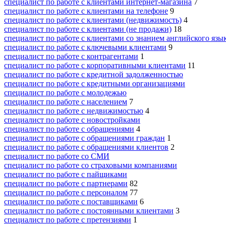
специалист по работе с клиентами интернет-магазина
7
специалист по работе с клиентами на телефоне
9
специалист по работе с клиентами (недвижимость)
4
специалист по работе с клиентами (не продажи)
18
специалист по работе с клиентами со знанием английского язы
специалист по работе с ключевыми клиентами
9
специалист по работе с контрагентами
1
специалист по работе с корпоративными клиентами
11
специалист по работе с кредитной задолженностью
специалист по работе с кредитными организациями
специалист по работе с молодежью
специалист по работе с населением
7
специалист по работе с недвижимостью
4
специалист по работе с новостройками
специалист по работе с обращениями
4
специалист по работе с обращениями граждан
1
специалист по работе с обращениями клиентов
2
специалист по работе со СМИ
специалист по работе со страховыми компаниями
специалист по работе с пайщиками
специалист по работе с партнерами
82
специалист по работе с персоналом
77
специалист по работе с поставщиками
6
специалист по работе с постоянными клиентами
3
специалист по работе с претензиями
1