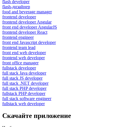
flash developer
flash-дизайнер
food and beverage manager
frontend developer
frontend developer Angular
front end developer AngularJS
frontend developer React
frontend engineer
front end Javascript developer
frontend team lead
front end web developer
frontend web developer
front office manager
fullstack developer
full stack Java developer
full stack JS developer
full stack .NET developer
full stack PHP developer
fullstack PHP developer
full stack software engineer
fullstack web developer
Скачайте приложение