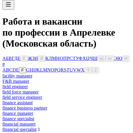
Работа и вакансии
по профессии в Апрелевке
(Московская область)
А
Б
В
Г
Д
Е
Ж
З
И
К
Л
М
Н
О
П
Р
С
Т
У
Ф
Х
Ц
Ч
Ш
Э
Ю
Ё
Й
Щ
Ы
Я
#
A
B
C
D
E
G
H
I
J
K
L
M
N
O
P
Q
R
S
T
U
V
W
X
F
Y
Z
facility manager
F&B manager
field engineer
field force manager
field service engineer
finance assistant
finance business partner
finance manager
finance specialist
financial manager
financial specialist
1