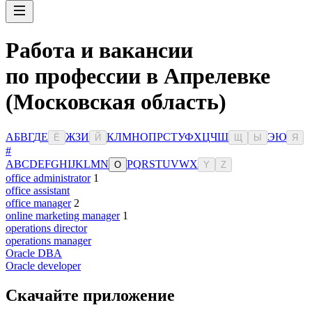
Работа и вакансии
по профессии в Апрелевке
(Московская область)
А
Б
В
Г
Д
Е
Ж
З
И
К
Л
М
Н
О
П
Р
С
Т
У
Ф
Х
Ц
Ч
Ш
Э
Ю
Ё
Й
Щ
Ы
Я
#
A
B
C
D
E
F
G
H
I
J
K
L
M
N
P
Q
R
S
T
U
V
W
X
O
Y
Z
office administrator
1
office assistant
office manager
2
online marketing manager
1
operations director
operations manager
Oracle DBA
Oracle developer
Скачайте приложение