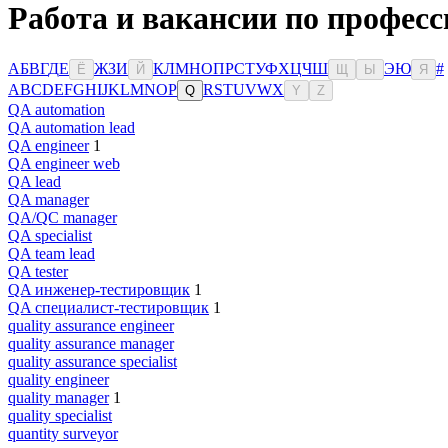
Работа и вакансии по професс
А
Б
В
Г
Д
Е
Ж
З
И
К
Л
М
Н
О
П
Р
С
Т
У
Ф
Х
Ц
Ч
Ш
Э
Ю
#
Ё
Й
Щ
Ы
Я
A
B
C
D
E
F
G
H
I
J
K
L
M
N
O
P
R
S
T
U
V
W
X
Q
Y
Z
QA automation
QA automation lead
QA engineer
1
QA engineer web
QA lead
QA manager
QA/QC manager
QA specialist
QA team lead
QA tester
QA инженер-тестировщик
1
QA специалист-тестировщик
1
quality assurance engineer
quality assurance manager
quality assurance specialist
quality engineer
quality manager
1
quality specialist
quantity surveyor