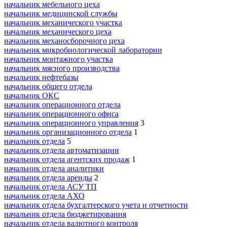
начальник мебельного цеха
начальник медицинской службы
начальник механического участка
начальник механического цеха
начальник механосборочного цеха
начальник микробиологической лаборатории
начальник монтажного участка
начальник мясного производства
начальник нефтебазы
начальник общего отдела
начальник ОКС
начальник операционного отдела
начальник операционного офиса
начальник операционного управления
3
начальник организационного отдела
1
начальник отдела
5
начальник отдела автоматизации
начальник отдела агентских продаж
1
начальник отдела аналитики
начальник отдела аренды
2
начальник отдела АСУ ТП
начальник отдела АХО
начальник отдела бухгалтерского учета и отчетности
начальник отдела бюджетирования
начальник отдела валютного контроля