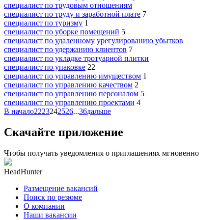
специалист по трудовым отношениям
специалист по труду и заработной плате
7
специалист по туризму
1
специалист по уборке помещений
5
специалист по удаленному урегулированию убытков
специалист по удержанию клиентов
7
специалист по укладке тротуарной плитки
специалист по упаковке
22
специалист по управлению имуществом
1
специалист по управлению качеством
2
специалист по управлению персоналом
5
специалист по управлению проектами
4
В начало
22
23
24
25
26
...
36
дальше
Скачайте приложение
Чтобы получать уведомления о приглашениях мгновенно
HeadHunter
Размещение вакансий
Поиск по резюме
О компании
Наши вакансии