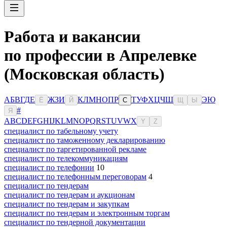
Работа и вакансии
по профессии в Апрелевке
(Московская область)
А
Б
В
Г
Д
Е
Ж
З
И
К
Л
М
Н
О
П
Р
Т
У
Ф
Х
Ц
Ч
Ш
Э
Ю
Ё
Й
С
Щ
Ы
#
Я
A
B
C
D
E
F
G
H
I
J
K
L
M
N
O
P
Q
R
S
T
U
V
W
X
Y
Z
специалист по табельному учету
специалист по таможенному декларированию
специалист по таргетированной рекламе
специалист по телекоммуникациям
специалист по телефонии
10
специалист по телефонным переговорам
4
специалист по тендерам
специалист по тендерам и аукционам
специалист по тендерам и закупкам
специалист по тендерам и электронным торгам
специалист по тендерной документации