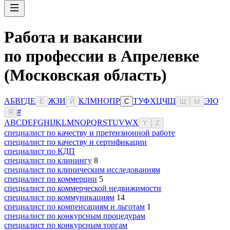
Работа и вакансии
по профессии в Апрелевке
(Московская область)
А
Б
В
Г
Д
Е
Ж
З
И
К
Л
М
Н
О
П
Р
Т
У
Ф
Х
Ц
Ч
Ш
Э
Ю
Ё
Й
С
Щ
Ы
#
Я
A
B
C
D
E
F
G
H
I
J
K
L
M
N
O
P
Q
R
S
T
U
V
W
X
Y
Z
специалист по качеству и претензионной работе
специалист по качеству и сертификации
специалист по КДП
специалист по клинингу
8
специалист по клиническим исследованиям
специалист по коммерции
5
специалист по коммерческой недвижимости
специалист по коммуникациям
14
специалист по компенсациям и льготам
1
специалист по конкурсным процедурам
специалист по конкурсным торгам