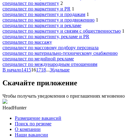
специалист по маркетингу
2
специалист по маркетингу и PR
1
специалист по маркетингу и продажам
1
специалист по маркетингу и продвижению
1
специалист по маркетингу и рекламе
специалист по маркетингу и связям с общественностью
1
специалист по маркетингу, рекламе и PR
специалист по массажу
специалист по массовому подбору персонала
специалист по материально-техническому снабжению
специалист по медийной рекламе
специалист по международным отношениям
В начало
14
15
16
17
18
...
36
дальше
Скачайте приложение
Чтобы получать уведомления о приглашениях мгновенно
HeadHunter
Размещение вакансий
Поиск по резюме
О компании
Наши вакансии