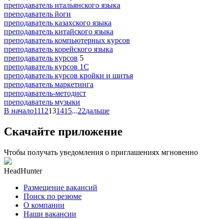
преподаватель итальянского языка
преподаватель йоги
преподаватель казахского языка
преподаватель китайского языка
преподаватель компьютерных курсов
преподаватель корейского языка
преподаватель курсов
5
преподаватель курсов 1С
преподаватель курсов кройки и шитья
преподаватель маркетинга
преподаватель-методист
преподаватель музыки
В начало
11
12
13
14
15
...
22
дальше
Скачайте приложение
Чтобы получать уведомления о приглашениях мгновенно
HeadHunter
Размещение вакансий
Поиск по резюме
О компании
Наши вакансии