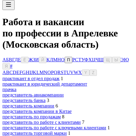
Работа и вакансии
по профессии в Апрелевке
(Московская область)
А
Б
В
Г
Д
Е
Ж
З
И
К
Л
М
Н
О
Р
С
Т
У
Ф
Х
Ц
Ч
Ш
Э
Ю
Ё
Й
П
Щ
Ы
#
Я
A
B
C
D
E
F
G
H
I
J
K
L
M
N
O
P
Q
R
S
T
U
V
W
X
Y
Z
практикант в отдел продаж
1
практикант в юридический департамент
прачка
представитель авиакомпании
представитель банка
3
представитель компании
6
представитель компании в Китае
представитель по продажам
8
представитель по работе с клиентами
7
представитель по работе с ключевыми клиентами
1
представитель торговой марки
1