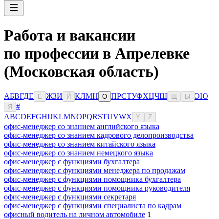
Работа и вакансии
по профессии в Апрелевке
(Московская область)
А
Б
В
Г
Д
Е
Ж
З
И
К
Л
М
Н
П
Р
С
Т
У
Ф
Х
Ц
Ч
Ш
Э
Ю
Ё
Й
О
Щ
Ы
#
Я
A
B
C
D
E
F
G
H
I
J
K
L
M
N
O
P
Q
R
S
T
U
V
W
X
Y
Z
офис-менеджер со знанием английского языка
офис-менеджер со знанием кадрового делопроизводства
офис-менеджер со знанием китайского языка
офис-менеджер со знанием немецкого языка
офис-менеджер с функциями бухгалтера
офис-менеджер с функциями менеджера по продажам
офис-менеджер с функциями помощника бухгалтера
офис-менеджер с функциями помощника руководителя
офис-менеджер с функциями секретаря
офис-менеджер с функциями специалиста по кадрам
офисный водитель на личном автомобиле
1