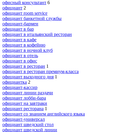
офисный консультант
6
официант
2
официант room service
официант банкетной службы
официант-бармен
официант в бар
официант в итальянский ресторан
официант в кафе
официант в кофейню
официант в ночной клуб
официант в отель
официант в офис
официант в ресторан
1
официант в ресторан премиум-класса
официант выходного дня
1
официантка
2
официант-кассир
официант линии раздачи
официант лобби-бара
официант на завтраки
официант ресторана
1
официант со знанием английского языка
официант-универсал
официант шведский стол
официант шведской линии