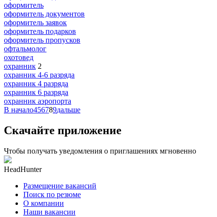
оформитель
оформитель документов
оформитель заявок
оформитель подарков
оформитель пропусков
офтальмолог
охотовед
охранник
2
охранник 4-6 разряда
охранник 4 разряда
охранник 6 разряда
охранник аэропорта
В начало
4
5
6
7
8
9
дальше
Скачайте приложение
Чтобы получать уведомления о приглашениях мгновенно
HeadHunter
Размещение вакансий
Поиск по резюме
О компании
Наши вакансии