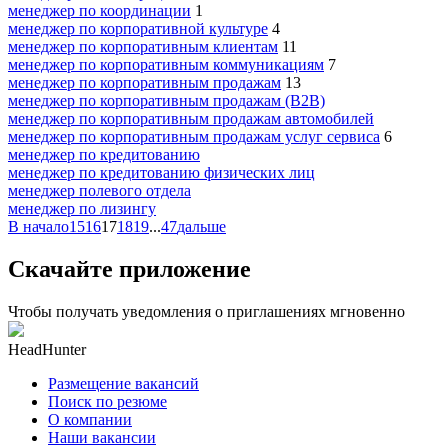
менеджер по координации
1
менеджер по корпоративной культуре
4
менеджер по корпоративным клиентам
11
менеджер по корпоративным коммуникациям
7
менеджер по корпоративным продажам
13
менеджер по корпоративным продажам (B2B)
менеджер по корпоративным продажам автомобилей
менеджер по корпоративным продажам услуг сервиса
6
менеджер по кредитованию
менеджер по кредитованию физических лиц
менеджер полевого отдела
менеджер по лизингу
В начало
15
16
17
18
19
...
47
дальше
Скачайте приложение
Чтобы получать уведомления о приглашениях мгновенно
HeadHunter
Размещение вакансий
Поиск по резюме
О компании
Наши вакансии