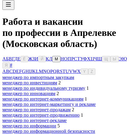
Работа и вакансии
по профессии в Апрелевке
(Московская область)
А
Б
В
Г
Д
Е
Ж
З
И
К
Л
Н
О
П
Р
С
Т
У
Ф
Х
Ц
Ч
Ш
Э
Ю
Ё
Й
М
Щ
Ы
#
Я
A
B
C
D
E
F
G
H
I
J
K
L
M
N
O
P
Q
R
S
T
U
V
W
X
Y
Z
менеджер по импортным закупкам
менеджер по инвестициям
2
менеджер по индивидуальному туризму
1
менеджер по инновациям
2
менеджер по интернет-коммуникациям
1
менеджер по интернет-маркетингу и рекламе
менеджер по интернет-продажам
2
менеджер по интернет-продвижению
1
менеджер по интернет-рекламе
менеджер по информации
5
менеджер по информационной безопасности