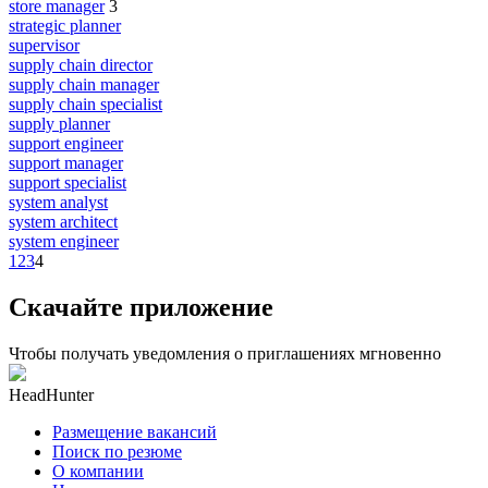
store manager
3
strategic planner
supervisor
supply chain director
supply chain manager
supply chain specialist
supply planner
support engineer
support manager
support specialist
system analyst
system architect
system engineer
1
2
3
4
Скачайте приложение
Чтобы получать уведомления о приглашениях мгновенно
HeadHunter
Размещение вакансий
Поиск по резюме
О компании