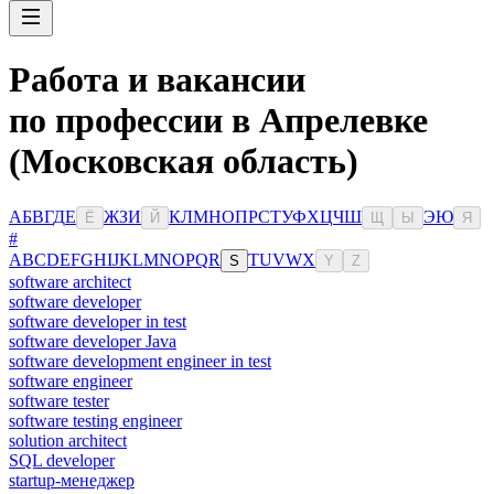
Работа и вакансии
по профессии в Апрелевке
(Московская область)
А
Б
В
Г
Д
Е
Ж
З
И
К
Л
М
Н
О
П
Р
С
Т
У
Ф
Х
Ц
Ч
Ш
Э
Ю
Ё
Й
Щ
Ы
Я
#
A
B
C
D
E
F
G
H
I
J
K
L
M
N
O
P
Q
R
T
U
V
W
X
S
Y
Z
software architect
software developer
software developer in test
software developer Java
software development engineer in test
software engineer
software tester
software testing engineer
solution architect
SQL developer
startup-менеджер