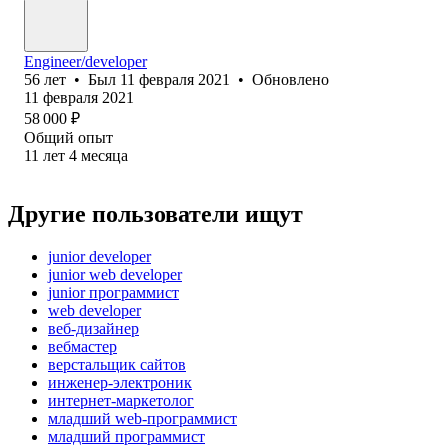
Engineer/developer
56
лет
•
Был
11 февраля 2021
•
Обновлено
11 февраля 2021
58 000
₽
Общий опыт
11
лет
4
месяца
Другие пользователи ищут
junior developer
junior web developer
junior программист
web developer
веб-дизайнер
вебмастер
верстальщик сайтов
инженер-электроник
интернет-маркетолог
младший web-программист
младший программист