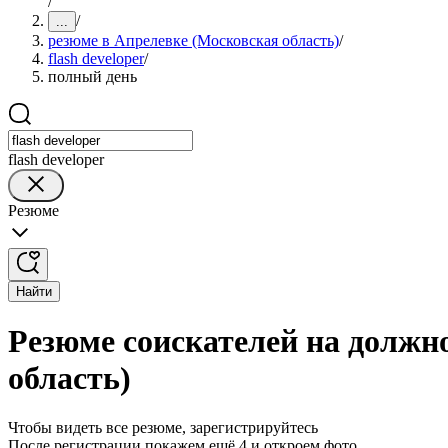
/
/
...
резюме в Апрелевке (Московская область)
/
flash developer
/
полный день
flash developer
Резюме
Найти
Резюме соискателей на должно
область)
Чтобы видеть все резюме, зарегистрируйтесь
После регистрации покажем ещё 4 и откроем фото