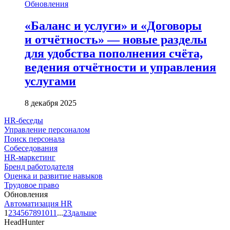
Обновления
«Баланс и услуги» и «Договоры
и отчётность» — новые разделы
для удобства пополнения счёта,
ведения отчётности и управления
услугами
8 декабря 2025
HR-беседы
Управление персоналом
Поиск персонала
Собеседования
HR-маркетинг
Бренд работодателя
Оценка и развитие навыков
Трудовое право
Обновления
Автоматизация HR
1
2
3
4
5
6
7
8
9
10
11
...
23
дальше
HeadHunter