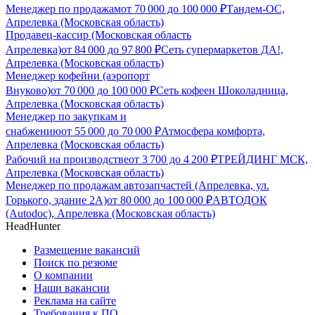
Менеджер по продажам
от
70 000
до
100 000
₽
Тандем-ОС,
Апрелевка (Московская область)
Продавец-кассир (Московская область
Апрелевка)
от
84 000
до
97 800
₽
Сеть супермаркетов ДА!,
Апрелевка (Московская область)
Менеджер кофейни (аэропорт
Внуково)
от
70 000
до
100 000
₽
Сеть кофеен Шоколадница,
Апрелевка (Московская область)
Менеджер по закупкам и
снабжению
от
55 000
до
70 000
₽
Атмосфера комфорта,
Апрелевка (Московская область)
Рабочий на производстве
от
3 700
до
4 200
₽
ТРЕЙДИНГ МСК,
Апрелевка (Московская область)
Менеджер по продажам автозапчастей (Апрелевка, ул.
Горького, здание 2А)
от
80 000
до
100 000
₽
АВТОДОК
(Autodoc), Апрелевка (Московская область)
HeadHunter
Размещение вакансий
Поиск по резюме
О компании
Наши вакансии
Реклама на сайте
Требования к ПО