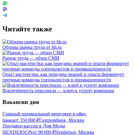
Читайте также
Обзоры рынка труда от hh.ru
Рынок труда — обзор СМИ
Опыт мастерства: как передача знаний и опыта формирует
прочные команды специалистов в промышленности
Вовлечённость персонала — ключ к успеху компании
Вакансии дня
Главный премиальный менеджер в офис
банка
от
350 000
₽
Газпромбанк, Москва
Продавец-кассир в Дом Моды
HENDERSON
от
90 000
₽
Henderson, Москва