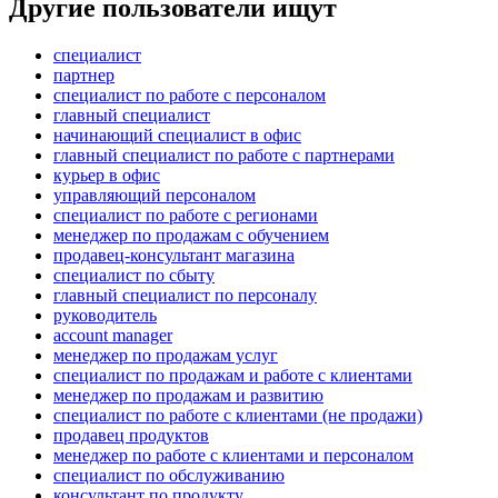
Другие пользователи ищут
специалист
партнер
специалист по работе с персоналом
главный специалист
начинающий специалист в офис
главный специалист по работе с партнерами
курьер в офис
управляющий персоналом
специалист по работе с регионами
менеджер по продажам с обучением
продавец-консультант магазина
специалист по сбыту
главный специалист по персоналу
руководитель
account manager
менеджер по продажам услуг
специалист по продажам и работе с клиентами
менеджер по продажам и развитию
специалист по работе с клиентами (не продажи)
продавец продуктов
менеджер по работе с клиентами и персоналом
специалист по обслуживанию
консультант по продукту