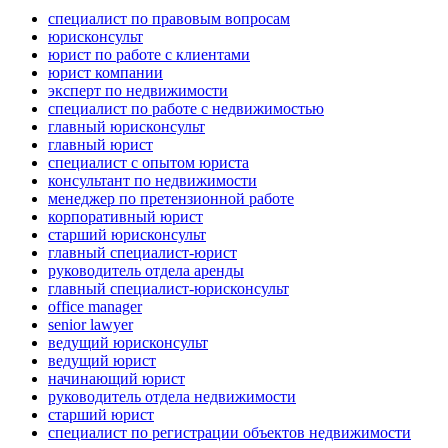
специалист по правовым вопросам
юрисконсульт
юрист по работе с клиентами
юрист компании
эксперт по недвижимости
специалист по работе с недвижимостью
главный юрисконсульт
главный юрист
специалист с опытом юриста
консультант по недвижимости
менеджер по претензионной работе
корпоративный юрист
старший юрисконсульт
главный специалист-юрист
руководитель отдела аренды
главный специалист-юрисконсульт
office manager
senior lawyer
ведущий юрисконсульт
ведущий юрист
начинающий юрист
руководитель отдела недвижимости
старший юрист
специалист по регистрации объектов недвижимости