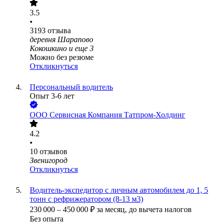
3.5
•
3193
отзыва
деревня Шарапово
Кокошкино
и еще
3
Можно без резюме
Откликнуться
Персональный водитель
Опыт 3-6 лет
ООО
Сервисная Компания Татпром-Холдинг
4.2
•
10
отзывов
Звенигород
Откликнуться
Водитель-экспедитор с личным автомобилем до 1, 5
тонн с рефрижератором (8-13 м3)
230 000
–
450 000
₽
за месяц,
до вычета налогов
Без опыта