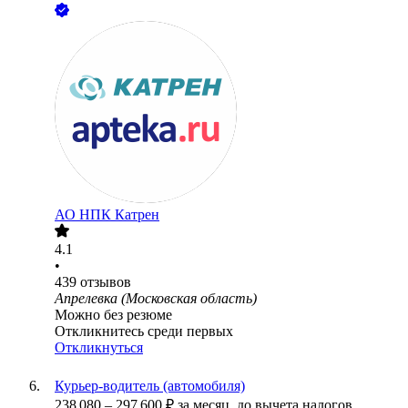
АО
НПК Катрен
4.1
•
439
отзывов
Апрелевка (Московская область)
Можно без резюме
Откликнитесь среди первых
Откликнуться
Курьер‑водитель (автомобиля)
238 080
–
297 600
₽
за месяц,
до вычета налогов