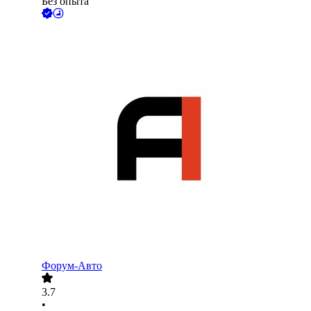
Без опыта
Форум-Авто
3.7
•