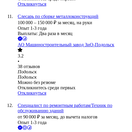
Откликнуться
Слесарь по сборке металлоконструкций
100 000
–
150 000
₽
за месяц,
на руки
Опыт 1-3 года
Выплаты: Два раза в месяц
АО
Машиностроительный завод ЗиО-Подольск
3.2
•
38
отзывов
Подольск
Подольск
Можно без резюме
Откликнитесь среди первых
Откликнуться
Специалист по ремонтным работам/Техник по
обслуживанию зданий
от
90 000
₽
за месяц,
до вычета налогов
Опыт 1-3 года