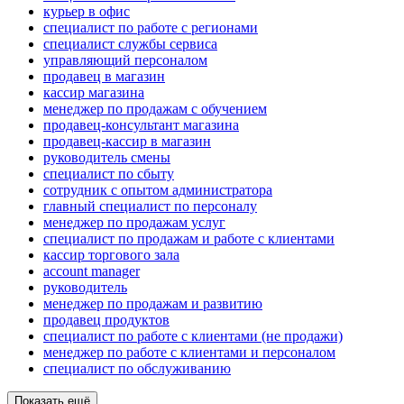
курьер в офис
специалист по работе с регионами
специалист службы сервиса
управляющий персоналом
продавец в магазин
кассир магазина
менеджер по продажам с обучением
продавец-консультант магазина
продавец-кассир в магазин
руководитель смены
специалист по сбыту
сотрудник с опытом администратора
главный специалист по персоналу
менеджер по продажам услуг
специалист по продажам и работе с клиентами
кассир торгового зала
account manager
руководитель
менеджер по продажам и развитию
продавец продуктов
специалист по работе с клиентами (не продажи)
менеджер по работе с клиентами и персоналом
специалист по обслуживанию
Показать ещё