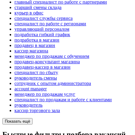
главный специалист по работе с партнерами
старший смены склада
курьер в офис
специалист службы сервиса
специалист по работе с регионами
управляющий персоналом
подработка гибкий график
подработка в магазин
продавец в магазин
кассир магазина
менеджер по продажам с обучением
продавец-консультант магазина
продавец-кассир в магазин
специалист по сбыту
руководитель смены
сотрудник с опытом администратора
account manager
менеджер по продажам услуг
специалист по продажам и работе с клиентами
руководитель
кассир торгового зала
Показать ещё
Быстрые фильтры подбора вакансий