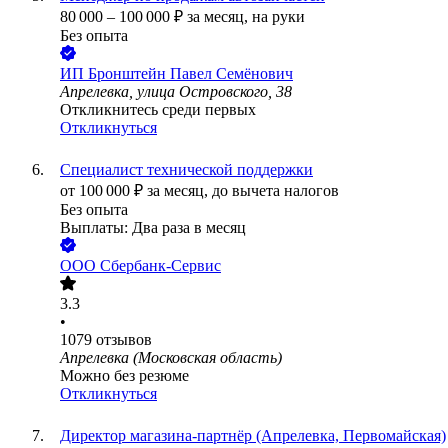
80 000
–
100 000
₽
за месяц,
на руки
Без опыта
ИП
Бронштейн Павел Семёнович
Апрелевка, улица Островского, 38
Откликнитесь среди первых
Откликнуться
Специалист технической поддержки
от
100 000
₽
за месяц,
до вычета налогов
Без опыта
Выплаты: Два раза в месяц
ООО
Сбербанк-Сервис
3.3
•
1079
отзывов
Апрелевка (Московская область)
Можно без резюме
Откликнуться
Директор магазина-партнёр (Апрелевка, Первомайская)