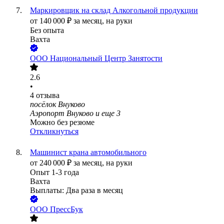
Маркировщик на склад Алкогольной продукции
от
140 000
₽
за месяц,
на руки
Без опыта
Вахта
ООО
Национальный Центр Занятости
2.6
•
4
отзыва
посёлок Внуково
Аэропорт Внуково
и еще
3
Можно без резюме
Откликнуться
Машинист крана автомобильного
от
240 000
₽
за месяц,
на руки
Опыт 1-3 года
Вахта
Выплаты: Два раза в месяц
ООО
ПрессБук