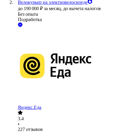
Велокурьер на электровелосипеде
до
190 000
₽
за месяц,
до вычета налогов
Без опыта
Подработка
Яндекс.Еда
3.4
•
227
отзывов