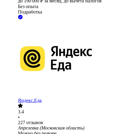
до
190 000
₽
за месяц,
до вычета налогов
Без опыта
Подработка
Яндекс.Еда
3.4
•
227
отзывов
Апрелевка (Московская область)
Можно без резюме