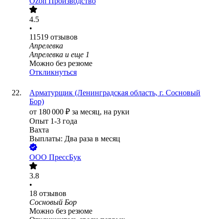
Ozon Производство
4.5
•
11519
отзывов
Апрелевка
Апрелевка
и еще
1
Можно без резюме
Откликнуться
Арматурщик (Ленинградская область, г. Сосновый
Бор)
от
180 000
₽
за месяц,
на руки
Опыт 1-3 года
Вахта
Выплаты: Два раза в месяц
ООО
ПрессБук
3.8
•
18
отзывов
Сосновый Бор
Можно без резюме