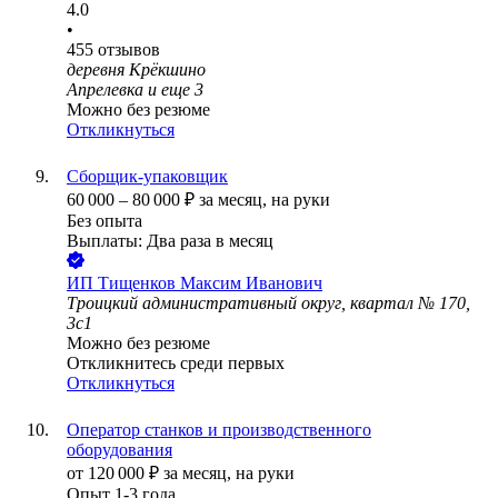
4.0
•
455
отзывов
деревня Крёкшино
Апрелевка
и еще
3
Можно без резюме
Откликнуться
Сборщик-упаковщик
60 000
–
80 000
₽
за месяц,
на руки
Без опыта
Выплаты: Два раза в месяц
ИП
Тищенков Максим Иванович
Троицкий административный округ, квартал № 170,
3с1
Можно без резюме
Откликнитесь среди первых
Откликнуться
Оператор станков и производственного
оборудования
от
120 000
₽
за месяц,
на руки
Опыт 1-3 года