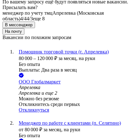
По вашему запросу ещё будут появляться новые вакансии.
Присылать вам?
менеджер по учету тмц
Апрелевка (Московская
область)
4/4
4/3
еще 8
В мессенджер
На почту
Вакансии по похожим запросам
Помощник торговой точки (г. Апрелевка)
80 000
–
120 000
₽
за месяц,
на руки
Без опыта
Выплаты: Два раза в месяц
ООО
Глобалмаркет
Апрелевка
Апрелевка
и еще
2
Можно без резюме
Откликнитесь среди первых
Откликнуться
Менеджер по работе с клиентами (п. Селятино)
от
80 000
₽
за месяц,
на руки
Без опыта