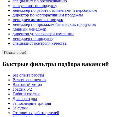
специалист по обслуживанию
консультант по продукту
менеджер по работе с клиентами и персоналом
директор по корпоративным продажам
менеджер активных продаж
менеджер по продажам банковских продуктов
главный менеджер
директор управляющей компании
менеджер по продукту
специалист контроля качества
Показать ещё
Быстрые фильтры подбора вакансий
Без опыта работы
Вечерняя и ночная
Вахтовый метод
График 5/2
Гибкий график
Два через два
За последние три дня
За сутки
От прямых работодателей