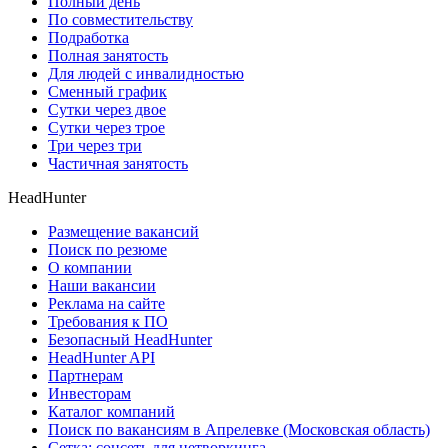
Полный день
По совместительству
Подработка
Полная занятость
Для людей с инвалидностью
Сменный график
Сутки через двое
Сутки через трое
Три через три
Частичная занятость
HeadHunter
Размещение вакансий
Поиск по резюме
О компании
Наши вакансии
Реклама на сайте
Требования к ПО
Безопасный HeadHunter
HeadHunter API
Партнерам
Инвесторам
Каталог компаний
Поиск по вакансиям в Апрелевке (Московская область)
Сетка: соцсеть для нетворкинга