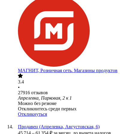
МАГНИТ, Розничная сеть. Магазины продуктов
3.4
•
27916
отзывов
Апрелевка, Парковая, 2 к 1
Можно без резюме
Откликнитесь среди первых
Откликнуться
Продавец (Апрелевка, Августовская, 6)
45 714
–
61 354
₽
за месяц,
до вычета налогов