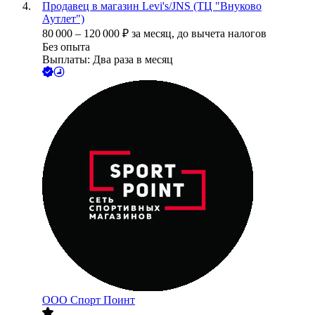
Продавец в магазин Levi's/JNS (ТЦ "Внуково
Аутлет")
80 000
–
120 000
₽
за месяц,
до вычета налогов
Без опыта
Выплаты: Два раза в месяц
ООО
Спорт Поинт