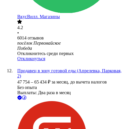
ВкусВилл. Магазины
4.2
•
6014
отзывов
посёлок Первомайское
Победа
Откликнитесь среди первых
Откликнуться
Продавец в зону готовой еды (Апрелевка, Парковая,
2)
47 754
–
65 434
₽
за месяц,
до вычета налогов
Без опыта
Выплаты: Два раза в месяц