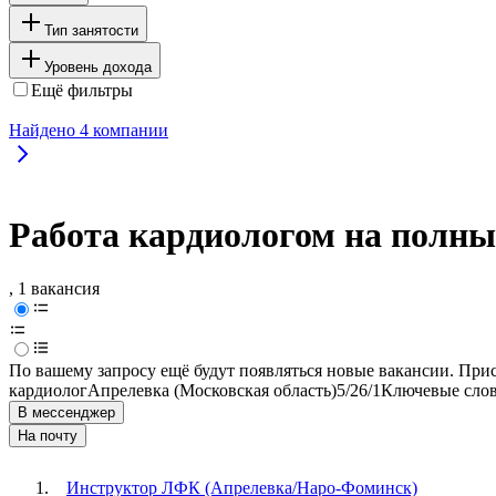
Тип занятости
Уровень дохода
Ещё фильтры
Найдено
4
компании
Работа кардиологом на полны
, 1 вакансия
По вашему запросу ещё будут появляться новые вакансии. При
кардиолог
Апрелевка (Московская область)
5/2
6/1
Ключевые слов
В мессенджер
На почту
Инструктор ЛФК (Апрелевка/Наро-Фоминск)