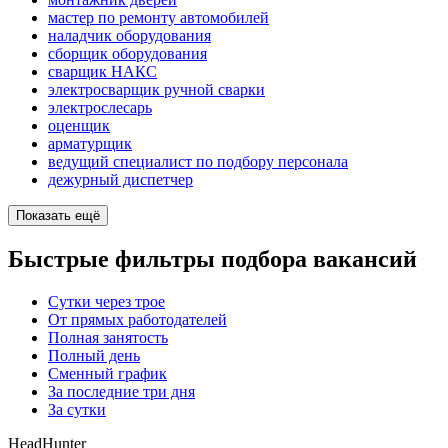
мастер по ремонту автомобилей
наладчик оборудования
сборщик оборудования
сварщик НАКС
электросварщик ручной сварки
электрослесарь
оценщик
арматурщик
ведущий специалист по подбору персонала
дежурный диспетчер
Показать ещё
Быстрые фильтры подбора вакансий
Сутки через трое
От прямых работодателей
Полная занятость
Полный день
Сменный график
За последние три дня
За сутки
HeadHunter