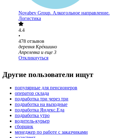
Novabev Group. Алкогольное направление.
Логистика
4.4
•
478
отзывов
деревня Крёкшино
Апрелевка
и еще
3
Откликнуться
Другие пользователи ищут
популярные для пенсионеров
оператор склада
подработка три через три
подработка на выходные
подработка Яндекс.Еда
подработка утро
водитель-курьер
сборщик
менеджер по работе с заказчиками
ассистент