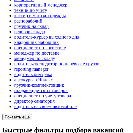
корпоративный менеджер
техник по учету
кассир в магазин одежды
разнорабочий
грузчик на склад
ревизор склада
водитель-курьер выходного дня
кладовщик-наборщик
специалист по логистике
менеджер по доставке
менеджер по складу
водитель-экспедитор по перевозке грузов
reporting manager
водитель ричтрака
автокурьер Яндекс
грузчик-комплектовщик
продавец детских товаров
специалист по учету товара
директор санатория
водитель на своем автомобиле
Показать ещё
Быстрые фильтры подбора вакансий