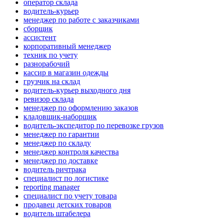
оператор склада
водитель-курьер
менеджер по работе с заказчиками
сборщик
ассистент
корпоративный менеджер
техник по учету
разнорабочий
кассир в магазин одежды
грузчик на склад
водитель-курьер выходного дня
ревизор склада
менеджер по оформлению заказов
кладовщик-наборщик
водитель-экспедитор по перевозке грузов
менеджер по гарантии
менеджер по складу
менеджер контроля качества
менеджер по доставке
водитель ричтрака
специалист по логистике
reporting manager
специалист по учету товара
продавец детских товаров
водитель штабелера