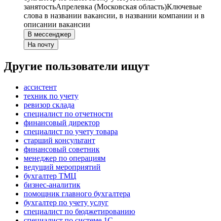
занятость
Апрелевка (Московская область)
Ключевые
слова в названии вакансии, в названии компании и в
описании вакансии
В мессенджер
На почту
Другие пользователи ищут
ассистент
техник по учету
ревизор склада
специалист по отчетности
финансовый директор
специалист по учету товара
старший консультант
финансовый советник
менеджер по операциям
ведущий мероприятий
бухгалтер ТМЦ
бизнес-аналитик
помощник главного бухгалтера
бухгалтер по учету услуг
специалист по бюджетированию
специалист по системе 1С