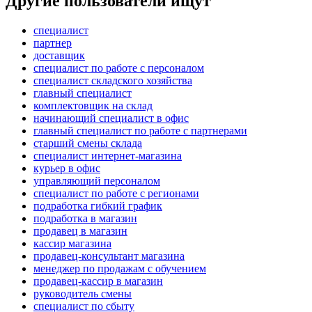
Другие пользователи ищут
специалист
партнер
доставщик
специалист по работе с персоналом
специалист складского хозяйства
главный специалист
комплектовщик на склад
начинающий специалист в офис
главный специалист по работе с партнерами
старший смены склада
специалист интернет-магазина
курьер в офис
управляющий персоналом
специалист по работе с регионами
подработка гибкий график
подработка в магазин
продавец в магазин
кассир магазина
продавец-консультант магазина
менеджер по продажам с обучением
продавец-кассир в магазин
руководитель смены
специалист по сбыту