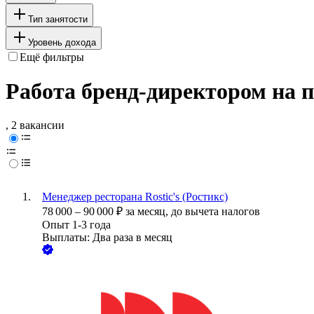
Тип занятости
Уровень дохода
Ещё фильтры
Работа бренд-директором на 
, 2 вакансии
Менеджер ресторана Rostic's (Ростикс)
78 000
–
90 000
₽
за месяц,
до вычета налогов
Опыт 1-3 года
Выплаты: Два раза в месяц