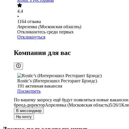
Rostic’s Рестораны
4.4
•
1164
отзыва
Апрелевка (Московская область)
Откликнитесь среди первых
Откликнуться
Компании для вас
Rostic’s (Интернэшнл Ресторант Брэндс)
191
активная вакансия
Посмотреть
По вашему запросу ещё будут появляться новые вакансии
бренд-директор
Апрелевка (Московская область)
5/2
6/1
Клю
В мессенджер
На почту