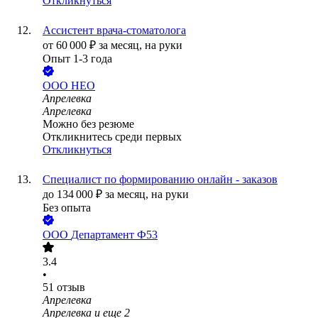
Откликнуться
Ассистент врача-стоматолога
от
60 000
₽
за месяц,
на руки
Опыт 1-3 года
ООО
НЕО
Апрелевка
Апрелевка
Можно без резюме
Откликнитесь среди первых
Откликнуться
Специалист по формированию онлайн - заказов
до
134 000
₽
за месяц,
на руки
Без опыта
ООО
Департамент Ф53
3.4
•
51
отзыв
Апрелевка
Апрелевка
и еще
2