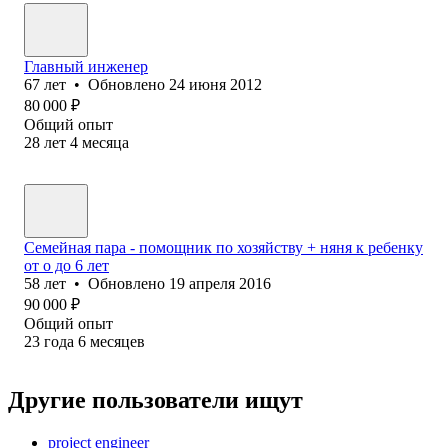
Главный инженер
67
лет
•
Обновлено
24 июня 2012
80 000
₽
Общий опыт
28
лет
4
месяца
Семейная пара - помощник по хозяйству + няня к ребенку
от о до 6 лет
58
лет
•
Обновлено
19 апреля 2016
90 000
₽
Общий опыт
23
года
6
месяцев
Другие пользователи ищут
project engineer