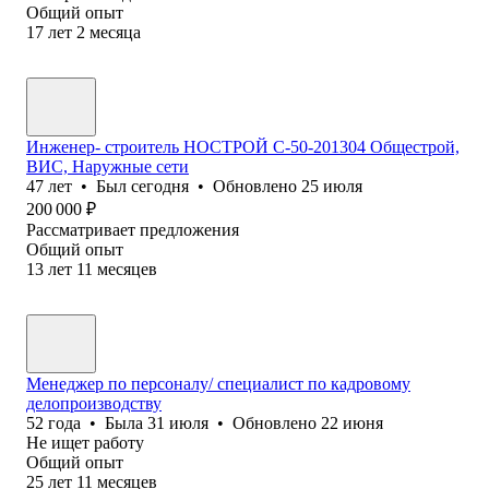
Общий опыт
17
лет
2
месяца
Инженер- строитель НОСТРОЙ С-50-201304 Общестрой,
ВИС, Наружные сети
47
лет
•
Был
сегодня
•
Обновлено
25 июля
200 000
₽
Рассматривает предложения
Общий опыт
13
лет
11
месяцев
Менеджер по персоналу/ специалист по кадровому
делопроизводству
52
года
•
Была
31 июля
•
Обновлено
22 июня
Не ищет работу
Общий опыт
25
лет
11
месяцев