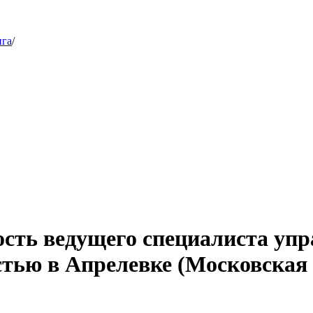
нга
/
ость ведущего специалиста уп
стью в Апрелевке (Московская 