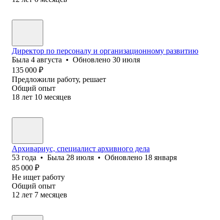
Директор по персоналу и организационному развитию
Была
4 августа
•
Обновлено
30 июля
135 000
₽
Предложили работу, решает
Общий опыт
18
лет
10
месяцев
Архивариус, специалист архивного дела
53
года
•
Была
28 июля
•
Обновлено
18 января
85 000
₽
Не ищет работу
Общий опыт
12
лет
7
месяцев