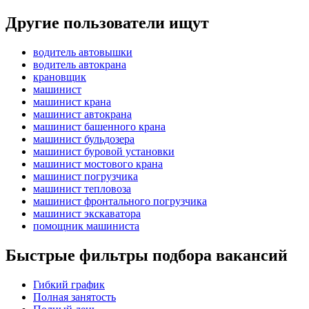
Другие пользователи ищут
водитель автовышки
водитель автокрана
крановщик
машинист
машинист крана
машинист автокрана
машинист башенного крана
машинист бульдозера
машинист буровой установки
машинист мостового крана
машинист погрузчика
машинист тепловоза
машинист фронтального погрузчика
машинист экскаватора
помощник машиниста
Быстрые фильтры подбора вакансий
Гибкий график
Полная занятость