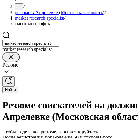
/
/
...
резюме в Апрелевке (Московская область)
/
market research specialist
/
сменный график
market research specialist
Резюме
Найти
Резюме соискателей на должнос
Апрелевке (Московская облас
Чтобы видеть все резюме, зарегистрируйтесь
После регистрации покажем ещё 50 и откроем фото