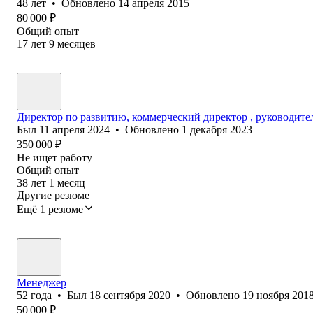
48
лет
•
Обновлено
14 апреля 2015
80 000
₽
Общий опыт
17
лет
9
месяцев
Директор по развитию, коммерческий директор , руководите
Был
11 апреля 2024
•
Обновлено
1 декабря 2023
350 000
₽
Не ищет работу
Общий опыт
38
лет
1
месяц
Другие резюме
Ещё 1 резюме
Менеджер
52
года
•
Был
18 сентября 2020
•
Обновлено
19 ноября 201
50 000
₽