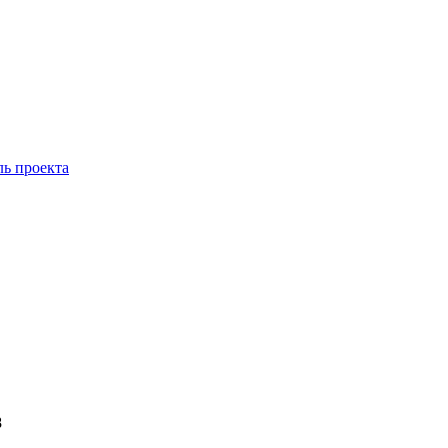
ль проекта
8