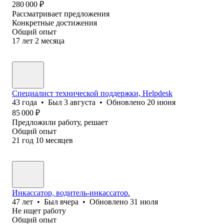
280 000
₽
Рассматривает предложения
Конкретные достижения
Общий опыт
17
лет
2
месяца
Специалист технической поддержки, Helpdesk
43
года
•
Был
3 августа
•
Обновлено
20 июня
85 000
₽
Предложили работу, решает
Общий опыт
21
год
10
месяцев
Инкассатор, водитель-инкассатор.
47
лет
•
Был
вчера
•
Обновлено
31 июля
Не ищет работу
Общий опыт