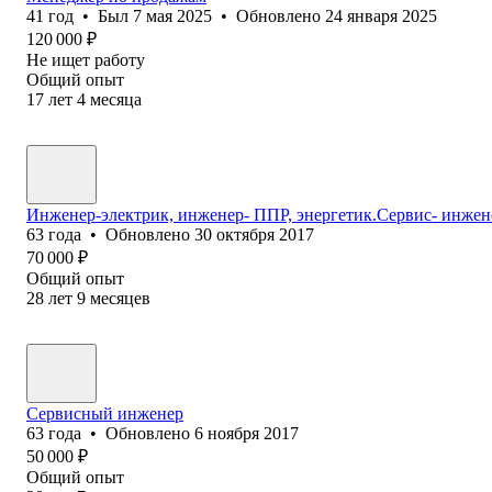
41
год
•
Был
7 мая 2025
•
Обновлено
24 января 2025
120 000
₽
Не ищет работу
Общий опыт
17
лет
4
месяца
Инженер-электрик, инженер- ППР, энергетик.Сервис- инжен
63
года
•
Обновлено
30 октября 2017
70 000
₽
Общий опыт
28
лет
9
месяцев
Сервисный инженер
63
года
•
Обновлено
6 ноября 2017
50 000
₽
Общий опыт