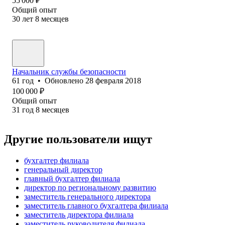
55 000
₽
Общий опыт
30
лет
8
месяцев
Начальник службы безопасности
61
год
•
Обновлено
28 февраля 2018
100 000
₽
Общий опыт
31
год
8
месяцев
Другие пользователи ищут
бухгалтер филиала
генеральный директор
главный бухгалтер филиала
директор по региональному развитию
заместитель генерального директора
заместитель главного бухгалтера филиала
заместитель директора филиала
заместитель руководителя филиала