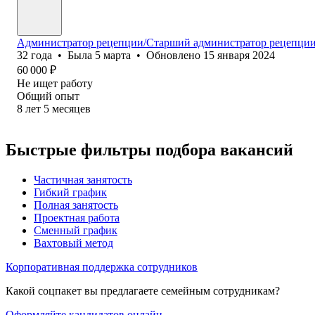
Администратор рецепции/Старший администратор рецепци
32
года
•
Была
5 марта
•
Обновлено
15 января 2024
60 000
₽
Не ищет работу
Общий опыт
8
лет
5
месяцев
Быстрые фильтры подбора вакансий
Частичная занятость
Гибкий график
Полная занятость
Проектная работа
Сменный график
Вахтовый метод
Корпоративная поддержка сотрудников
Какой соцпакет вы предлагаете семейным сотрудникам?
Оформляйте кандидатов онлайн