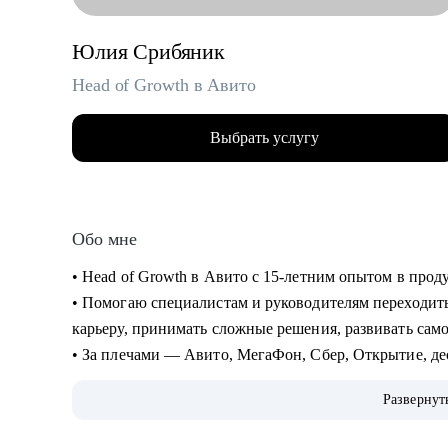
Юлия Срибяник
Head of Growth в Авито
Выбрать услугу
Обо мне
• Head of Growth в Авито с 15-летним опытом в прод
• Помогаю специалистам и руководителям переходить
карьеру, принимать сложные решения, развивать сам
• За плечами — Авито, МегаФон, Сбер, Открытие, де
развитие руководителей и публичные выступления о
Развернут
• Ментор Авито и Women in Tech Russia.