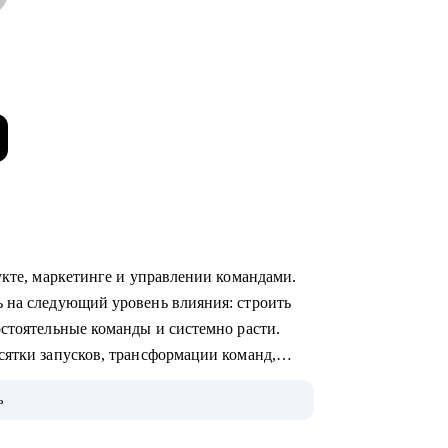
укте, маркетинге и управлении командами.
 на следующий уровень влияния: строить
остоятельные команды и системно расти.
сятки запусков, трансформации команд,
 лидерстве и управлении.
ь