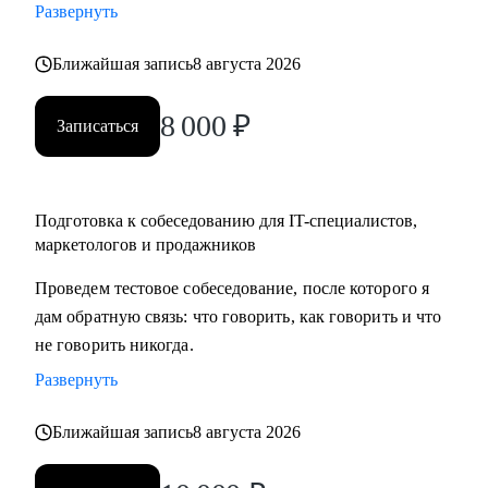
Развернуть
карьеры, если текущая уже не драйвит
• Как перейти в направление project менеджмента, строить
Ближайшая запись
8 августа 2026
свой карьерный трек
8 000
₽
Записаться
Кому могу помочь:
• Специалистам в сфере маркетинга, IT, продаж
Подготовка к собеседованию для IT-специалистов,
маркетологов и продажников
Проведем тестовое собеседование, после которого я
дам обратную связь: что говорить, как говорить и что
не говорить никогда.
Развернуть
Ближайшая запись
8 августа 2026