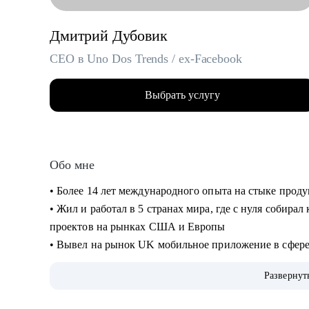
Дмитрий Дубовик
CEO в Uno Dos Trends / ex-Facebook
Выбрать услугу
Обо мне
• Более 14 лет международного опыта на стыке прод
• Жил и работал в 5 странах мира, где с нуля собира
проектов на рынках США и Европы
• Вывел на рынок UK мобильное приложение в сфер
• Руководил операционными и IT-проектами в Faceb
Развернут
• Сейчас CEO и сооснователь платформы для запуска
• 3 раза сменил карьерный вектор: руководитель в ст