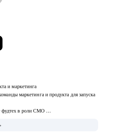
укта и маркетинга
л команды маркетинга и продукта для запуска
е фудтех в роли CMO
ook в Дублине
ь
 кампаний с блогерами Uno Dos Trends
артапе, менеджер в корпорации,