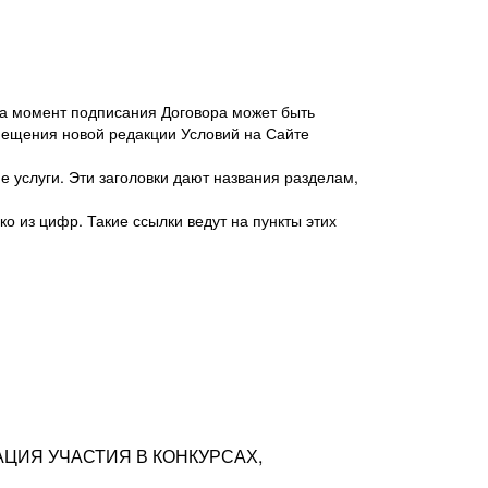
 на момент подписания Договора может быть
мещения новой редакции Условий на Сайте
 услуги. Эти заголовки дают названия разделам,
о из цифр. Такие ссылки ведут на пункты этих
антер», ИНН 7718620740, адрес: 125047,
одская территория Муниципальный округ
я улица, дом 48, помещ. 25
ых резюме с предложениями Соискателей
АЦИЯ УЧАСТИЯ В КОНКУРСАХ,
тра контактной информации Соискателя
тор сайтов: hh.ru, talantix.ru и других
 из Типов регистраций.
луг