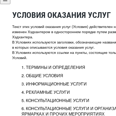
УСЛОВИЯ ОКАЗАНИЯ УСЛУГ
Текст этих условий оказания услуг (Условия) действителен
изменен Хэдхантером в одностороннем порядке путем раз
Хэдхантера.
В Условиях используются заголовки, обозначающие название
в которых описываются условия оказания услуг.
В Условиях используются ссылки на пункты, состоящие тольк
Условий.
1. ТЕРМИНЫ И ОПРЕДЕЛЕНИЯ
2. ОБЩИЕ УСЛОВИЯ
3. ИНФОРМАЦИОННЫЕ УСЛУГИ
1.1. Хэдхантер, или
Хэдхантер, ООО «Хэдх
4. РЕКЛАМНЫЕ УСЛУГИ
HeadHunter, или
г. Москва, внутригор
2.1. Типы и статусы регистрации
5. КОНСУЛЬТАЦИОННЫЕ УСЛУГИ
Исполнитель
Тверской,
2-я
Брестска
Типы регистрации
3.1. Предоставление доступа к базе данн
2.2. Активация услуг
6. КОНСУЛЬТАЦИОННЫЕ УСЛУГИ И ОРГАНИЗ
о трудоустройстве с возможностью просмо
Описание и активация
ЯРМАРКАХ И ПРОЧИХ МЕРОПРИЯТИЯХ
Хэдхантер — администра
2.1.1. Заказчику может быть присвоен один
4.0. Общие условия оказания рекламных ус