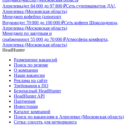
Апрелевка)
от
84 000
до
97 800
₽
Сеть супермаркетов ДА!,
Апрелевка (Московская область)
Менеджер кофейни (аэропорт
Внуково)
от
70 000
до
100 000
₽
Сеть кофеен Шоколадница,
Апрелевка (Московская область)
Менеджер по закупкам и
снабжению
от
55 000
до
70 000
₽
Атмосфера комфорта,
Апрелевка (Московская область)
HeadHunter
Размещение вакансий
Поиск по резюме
О компании
Наши вакансии
Реклама на сайте
Требования к ПО
Безопасный HeadHunter
HeadHunter API
Партнерам
Инвесторам
Каталог компаний
Поиск по вакансиям в Апрелевке (Московская область)
Сетка: соцсеть для нетворкинга