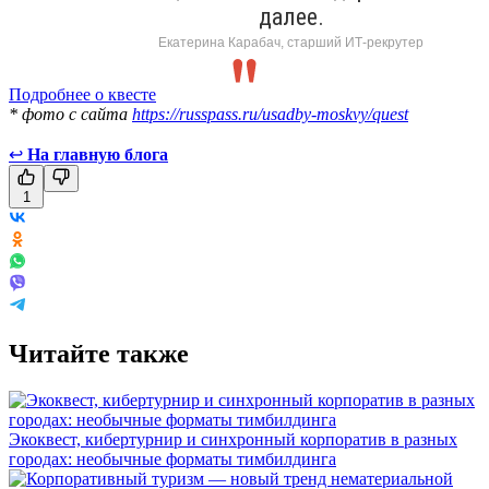
далее.
Екатерина Карабач, старший ИТ-рекрутер
Подробнее о квесте
* фото с сайта
https://russpass.ru/usadby-moskvy/quest
↩
На главную блога
1
Читайте также
Экоквест, кибертурнир и синхронный корпоратив в разных
городах: необычные форматы тимбилдинга