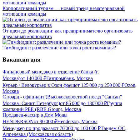
Корпоративный туризм — новый тренд нематериальной
мотивации команды
От идеи до реализации: как предпринимателю организовать
идеальный корпоратив
Тимбилдинг: развлечение или точка роста команды?
Вакансии дня
Финансовый менеджер в отделение банка (г.
Москва)
от
140 000
₽
Газпромбанк, Москва
Курьер / Велокурьер в Озон фреш
от
125 000
до
250 000
₽
Ozon,
Москва
Стюард - официант (Высокоскоростной поезд "Сапсан"
Москва- Санкт-Петербург)
от
86 000
до
130 000
₽
Группа
компаний РБЕ (RBE Group), Москва
Продавец-кассир в Дом Моды
HENDERSON
от
90 000
₽
Henderson, Москва
Менеджер по продажам
от
70 000
до
100 000
₽
Тандем-ОС,
Апрелевка (Московская область)
Продавец-кассир (Московская область