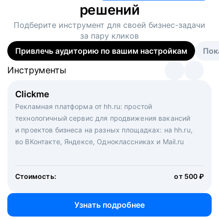
решений
Подберите инструмент для своей
бизнес-задачи
за пару кликов
Привлечь аудиторию по вашим настройкам
Пок
Инструменты
Инструменты
Инструменты
Виртуальный рекрутер
Clickme
Вакансия дня
Массовый подбор под ключ. Решите, сколько
Рекламная платформа от hh.ru: простой
Рекламный формат для вакансий на главной странице
кандидатов и когда вам нужно, и за дело возьмутся
технологичный сервис для продвижения вакансий
hh.ru. Увеличивает количество откликов
маркетологи, рекрутеры и проектные менеджеры
и проектов бизнеса на разных площадках: на hh.ru,
hh.ru с целым набором digital-инструментов
во ВКонтакте, Яндексе, Одноклассниках и Mail.ru
Стоимость:
от 200 000 ₽
Узнать подробнее
Стоимость:
от 500 ₽
Узнать подробнее
Узнать подробнее