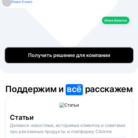
Борис Кашко
Юлия Изоитко
Александр Кулагин
Даниил Макаров
Екатерина Лазаренко
Юлия Изоитко
Получить решение для компании
Поддержим и
всё
расскажем
Статьи
Делимся новостями, историями клиентов и советами
про рекламные продукты и платформу Clickme