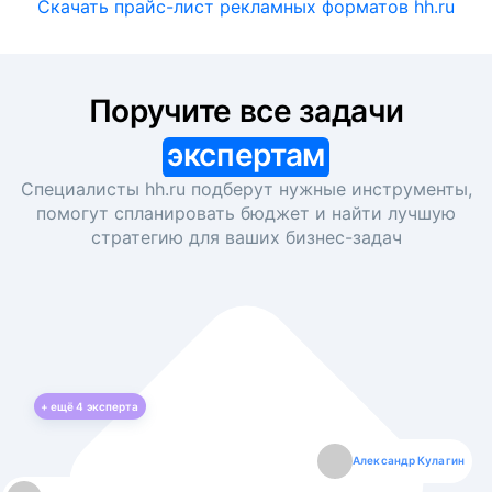
Скачать прайс-лист рекламных форматов hh.ru
Поручите все задачи
экспертам
Специалисты hh.ru подберут нужные инструменты,
помогут спланировать бюджет и найти лучшую
стратегию для ваших
бизнес-задач
+ ещё
4
эксперта
Екатерина Лазаренко
Александр Кулагин
Даниил Макаров
Борис Кашко
Юлия Изоитко