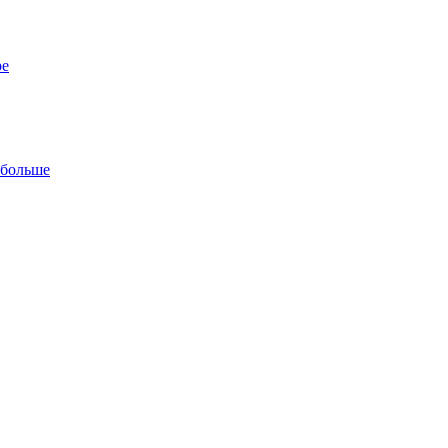
ре
 больше