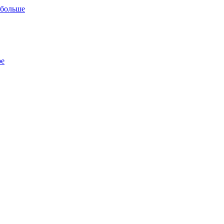
 больше
ре