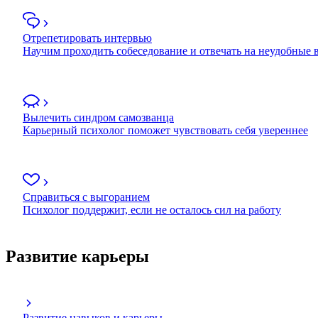
Отрепетировать интервью
Научим проходить собеседование и отвечать на неудобные
Вылечить синдром самозванца
Карьерный психолог поможет чувствовать себя увереннее
Справиться с выгоранием
Психолог поддержит, если не осталось сил на работу
Развитие карьеры
Развитие навыков и карьеры